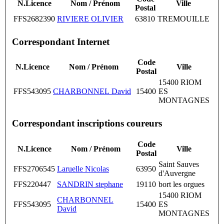
N.Licence
Nom / Prénom
Ville
Postal
FFS2682390
RIVIERE OLIVIER
63810
TREMOUILLE
Correspondant Internet
Code
N.Licence
Nom / Prénom
Ville
Postal
15400 RIOM
FFS543095
CHARBONNEL David
15400
ES
MONTAGNES
Correspondant inscriptions coureurs
Code
N.Licence
Nom / Prénom
Ville
Postal
Saint Sauves
FFS2706545
Laruelle Nicolas
63950
d'Auvergne
FFS220447
SANDRIN stephane
19110
bort les orgues
15400 RIOM
CHARBONNEL
FFS543095
15400
ES
David
MONTAGNES