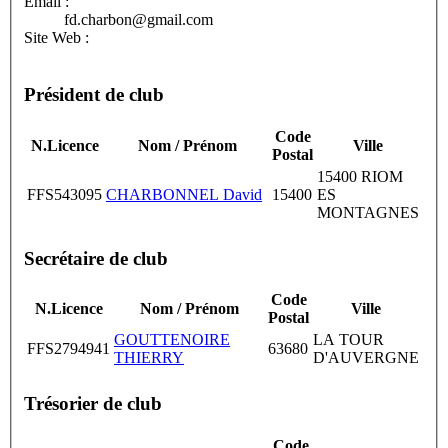
Email :
fd.charbon@gmail.com
Site Web :
Président de club
Code
N.Licence
Nom / Prénom
Ville
Postal
15400 RIOM
FFS543095
CHARBONNEL David
15400
ES
MONTAGNES
Secrétaire de club
Code
N.Licence
Nom / Prénom
Ville
Postal
GOUTTENOIRE
LA TOUR
FFS2794941
63680
THIERRY
D'AUVERGNE
Trésorier de club
Code